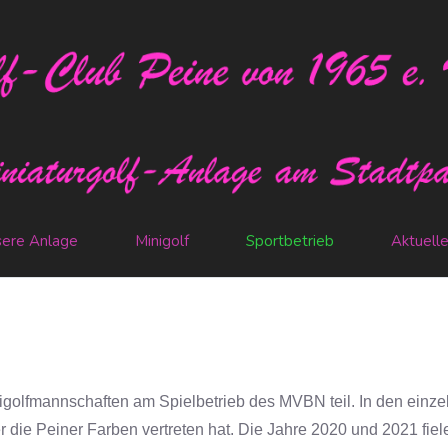
ere Anlage
Minigolf
Sportbetrieb
Aktuell
golfmannschaften am Spielbetrieb des MVBN teil. In den einzel
r die Peiner Farben vertreten hat. Die Jahre 2020 und 2021 fi