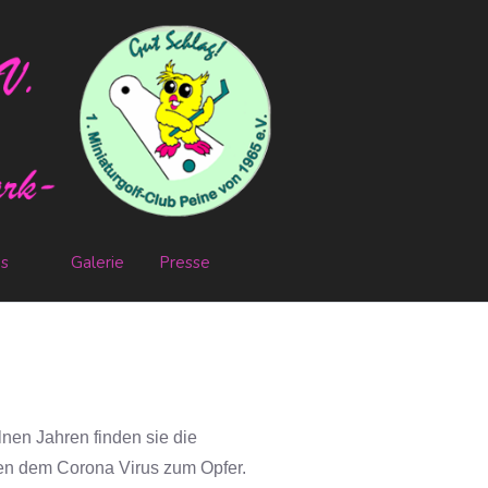
es
Galerie
Presse
nen Jahren finden sie die
elen dem Corona Virus zum Opfer.