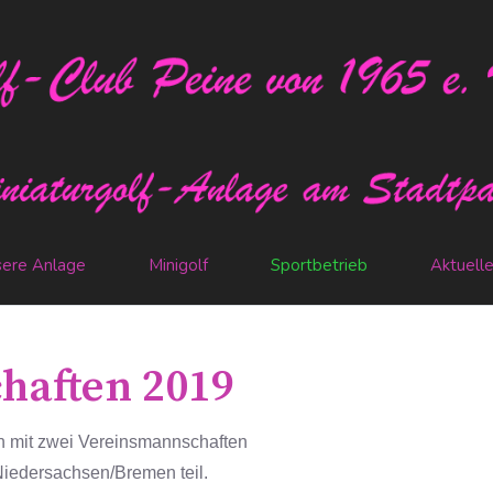
ere Anlage
Minigolf
Sportbetrieb
Aktuell
haften 2019
 mit zwei Vereinsmannschaften
Niedersachsen/Bremen teil.