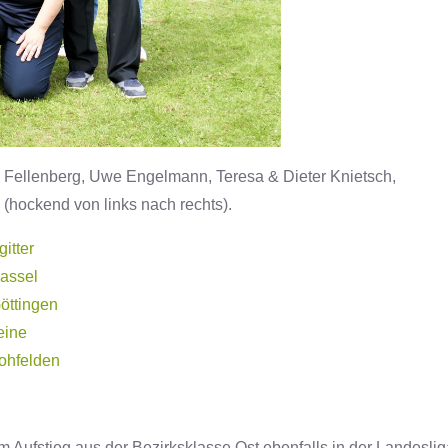
ta Fellenberg, Uwe Engelmann, Teresa & Dieter Knietsch,
 (hockend von links nach rechts).
itter
Kassel
öttingen
eine
ohfelden
m Aufstieg aus der Bezirksklasse Ost ebenfalls in der Landesli