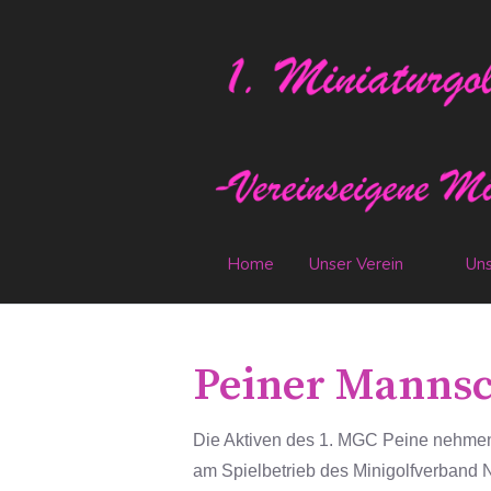
Home
Unser Verein
Uns
Peiner Mannsc
Die Aktiven des 1. MGC Peine nehmen
am Spielbetrieb des Minigolfverband 