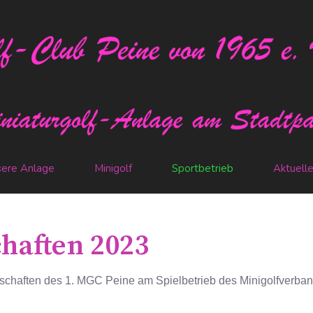
ere Anlage
Minigolf
Sportbetrieb
Aktuell
haften 2023
schaften des 1. MGC Peine am Spielbetrieb des Minigolfverba