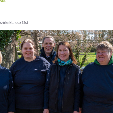
 Süd
ezirksklasse Ost