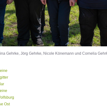
 Alina Gehrke, Jörg Gehrke, Nicole Könemann und Cornelia Gehr
Peine
itter
lar
eine
olfsburg
se Ost