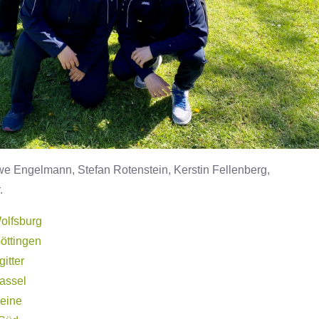
Uwe Engelmann, Stefan Rotenstein, Kerstin Fellenberg,
.
olfsburg
öttingen
itter
assel
Peine